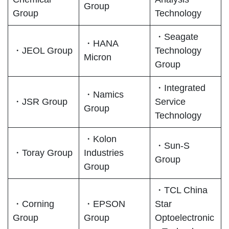
Group
Group
Technology
・Seagate
・HANA
・JEOL Group
Technology
Micron
Group
・Integrated
・Namics
・JSR Group
Service
Group
Technology
・Kolon
・Sun-S
・Toray Group
Industries
Group
Group
・TCL China
・Corning
・EPSON
Star
Group
Group
Optoelectronic