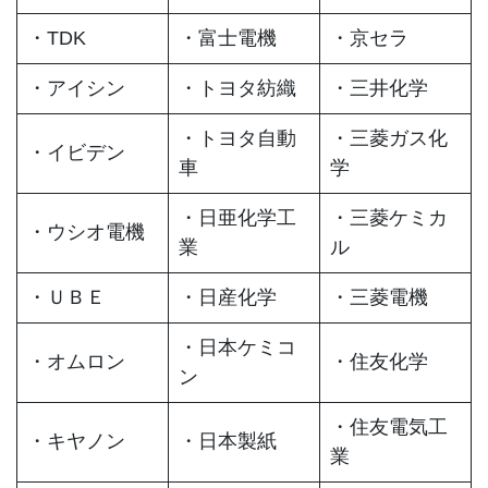
・TDK
・富士電機
・京セラ
・アイシン
・トヨタ紡織
・三井化学
・トヨタ自動
・三菱ガス化
・イビデン
車
学
・日亜化学工
・三菱ケミカ
・ウシオ電機
業
ル
・ＵＢＥ
・日産化学
・三菱電機
・日本ケミコ
・オムロン
・住友化学
ン
・住友電気工
・キヤノン
・日本製紙
業