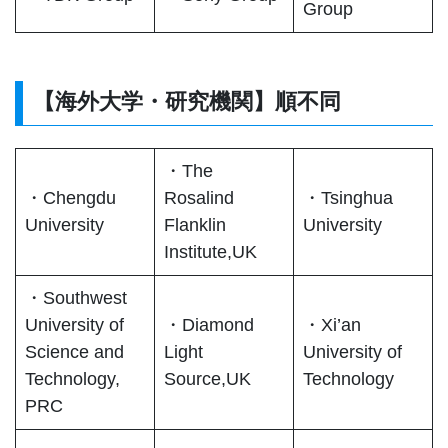
Group
【海外大学・研究機関】順不同
・The
・Chengdu
Rosalind
・Tsinghua
University
Flanklin
University
Institute,UK
・Southwest
University of
・Diamond
・Xi’an
Science and
Light
University of
Technology,
Source,UK
Technology
PRC