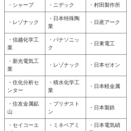
・シャープ
・ニデック
・村田製作所
・日本特殊陶
・レゾナック
・日産アーク
業
・信越化学工
・パナソニッ
・日東電工
業
ク
・新光電気工
・レゾナック
・日本ゼオン
業
・住化分析セ
・積水化学工
・日本軽金属
ンター
業
・住友金属鉱
・ブリヂスト
・日本製鉄
山
ン
・セイコーエ
・ミネベアミ
・日本電気硝