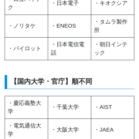
・日本電子
・キオクシア
ク
・タムラ製作
・ノリタケ
・ENEOS
所
・日本電信電
・朝日インテ
・パイロット
話
ック
【国内大学・官庁】順不同
・慶応義塾大
・千葉大学
・AIST
学
・電気通信大
・大阪大学
・JAEA
学