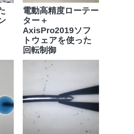
た
電動高精度ローテー
ン
ター＋
AxisPro2019ソフ
トウェアを使った
回転制御