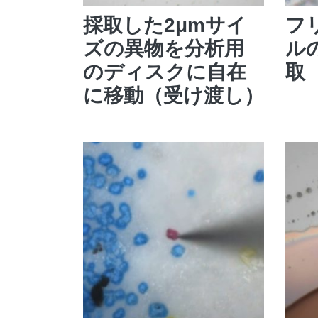
採取した2μmサイ
フ
ズの異物を分析用
ル
のディスクに自在
取
に移動（受け渡し）