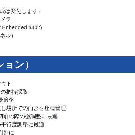
構成は変化します）
カメラ
Enbedded 64bit)
パネル）
ション）
アウト
度の把持採取
最適化
渡し場所での向きを座標管理
切削の際の微調整に最適
の平行度調整に最適
判別に