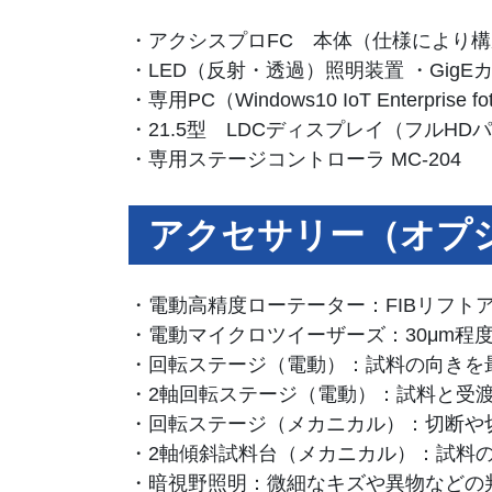
・アクシスプロFC 本体（仕様により
・LED（反射・透過）照明装置 ・GigE
・専用PC（Windows10 IoT Enterprise fot 
・21.5型 LDCディスプレイ（フルHD
・専用ステージコントローラ MC-204
アクセサリー（オプ
・電動高精度ローテーター：FIBリフト
・電動マイクロツイーザーズ：30μm程
・回転ステージ（電動）：試料の向きを
・2軸回転ステージ（電動）：試料と受
・回転ステージ（メカニカル）：切断や
・2軸傾斜試料台（メカニカル）：試料
・暗視野照明：微細なキズや異物などの