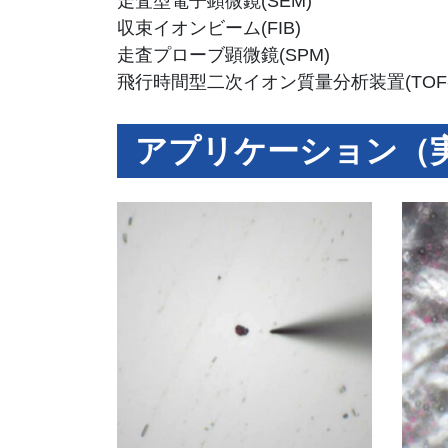
走査型電子顕微鏡(SEM)
収束イオンビーム(FIB)
走査プローブ顕微鏡(SPM)
飛行時間型二次イオン質量分析装置(TOF-S
アプリケーション（