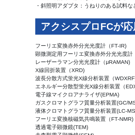
・斜照明アダプタ：うねりのある試料な
アクシスプロFCが
フーリエ変換赤外分光光度計（FT-IR)
顕微測定用フーリエ変換赤外分光光度計（μF
レーザーラマン分光光度計（μRAMAN)
X線回折装置（XRD)
波長分散方式蛍光X線分析装置（WDXRF
エネルギー分散型蛍光X線分析装置（EDX
電子線マイクロアナライザ(EPMA)
ガスクロマトグラフ質量分析装置(GC/MS
液体クロマトグラフ質量分析装置(LC-MS
フーリエ変換核磁気共鳴装置（FT-NMR)
透過電子顕微鏡(TEM)