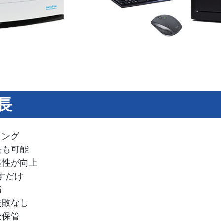
長
リング
去も可能
確性が向上
すだけ
備
失敗なし
全保管