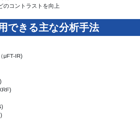
どのコントラストを向上
応用できる主な分析手法
T-IR)
)
RF)
)
)