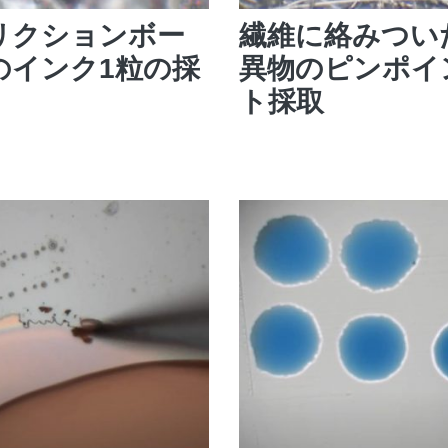
リクションボー
繊維に絡みつい
のインク1粒の採
異物のピンポイ
ト採取