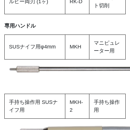
ルビー両刃 (1ヶ)
RK-D
ト切削
専用ハンドル
マニピュレ
SUSナイフ用φ4mm
MKH
ーター用
手持ち操作用 SUSナ
MKH-
手持ち操作
イフ用
2
用