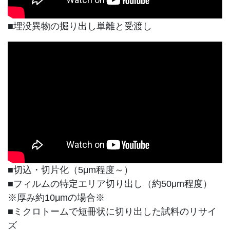
■埋没異物の掘り出し単離と受渡し
■切込・切片化（5μm程度～）
■フィルムの特定エリア切り出し（約50μm程度）
※厚み約10μmの場合※
■ミクロトームで短冊状に切り出した試料のリサイ
ズ