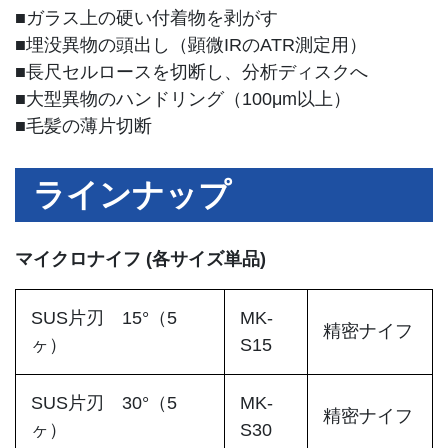
■ガラス上の硬い付着物を剥がす
■埋没異物の頭出し（顕微IRのATR測定用）
■長尺セルロースを切断し、分析ディスクへ
■大型異物のハンドリング（100μm以上）
■毛髪の薄片切断
ラインナップ
マイクロナイフ (各サイズ単品)
SUS片刃 15°（5
MK-
精密ナイフ
ヶ）
S15
SUS片刃 30°（5
MK-
精密ナイフ
ヶ）
S30