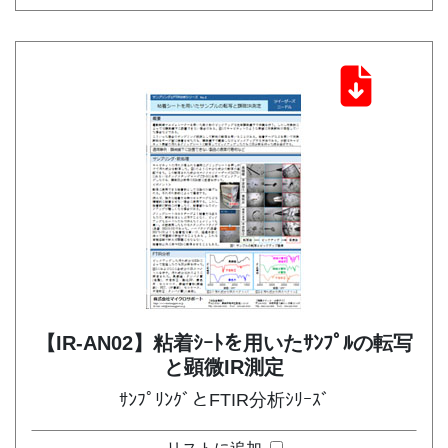
【IR-AN02】粘着ｼｰﾄを用いたｻﾝﾌﾟﾙの転写
と顕微IR測定
ｻﾝﾌﾟﾘﾝｸﾞとFTIR分析ｼﾘｰｽﾞ