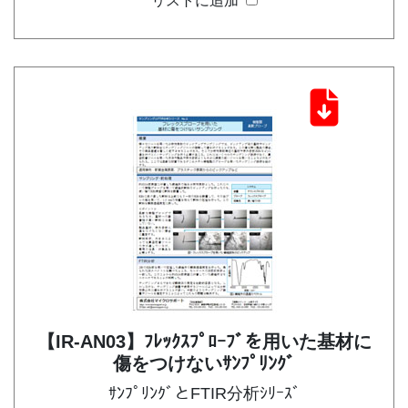
リストに追加
【IR-AN03】ﾌﾚｯｸｽﾌﾟﾛｰﾌﾞを用いた基材に
傷をつけないｻﾝﾌﾟﾘﾝｸﾞ
ｻﾝﾌﾟﾘﾝｸﾞとFTIR分析ｼﾘｰｽﾞ