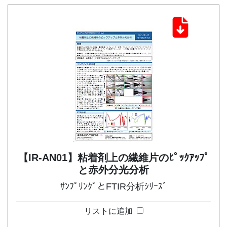
【IR-AN01】粘着剤上の繊維片のﾋﾟｯｸｱｯﾌﾟ
と赤外分光分析
ｻﾝﾌﾟﾘﾝｸﾞとFTIR分析ｼﾘｰｽﾞ
リストに追加