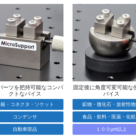
パーツを把持可能なコンパ
固定後に角度可変可能な
クトなバイス
バイス
基板・コネクタ・ソケット
鉱物・微化石・放射性物
コンデンサ
食品・飲料・医薬・化粧
自動車部品
１００μm以上