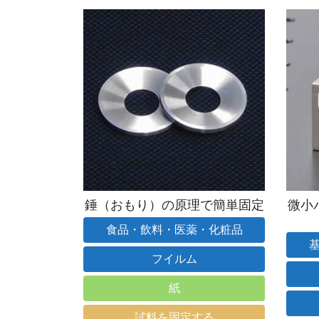
錘（おもり）の原理で簡単固定
微小
食品・飲料・医薬・化粧品
フイルム
紙
試料を固定する