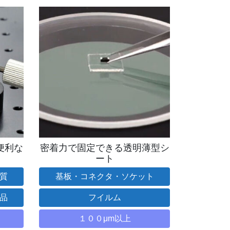
便利な
密着力で固定できる透明薄型シ
ート
質
基板・コネクタ・ソケット
品
フイルム
１００μm以上