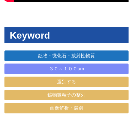
Keyword
鉱物・微化石・放射性物質
３０～１００μm
選別する
鉱物微粒子の整列
画像解析・選別