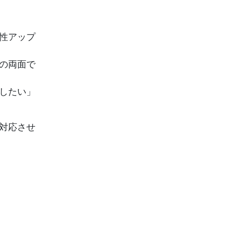
性アップ
の両面で
したい」
対応させ