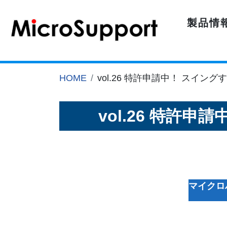
製品情
HOME
vol.26 特許申請中！ スイ
vol.26 特許
マイクロハ