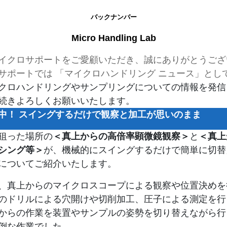
バックナンバー
Micro Handling Lab
イクロサポートをご愛顧いただき、誠にありがとうござ
サポートでは 「マイクロハンドリング ニュース」とし
クロハンドリングやサンプリングについての情報を発信
続きよろしくお願いいたします。
中！ スイングするだけで観察と加工が思いのまま
狙った場所の
＜真上からの高倍率顕微鏡観察＞
と
＜真上
シング等＞
が、機械的にスイングするだけで簡単に切替
についてご紹介いたします。
、真上からのマイクロスコープによる観察や位置決めを
のドリルによる穴開けや切削加工、圧子による測定を行
からの作業を装置やサンプルの姿勢を切り替えながら行
倒な作業でした。