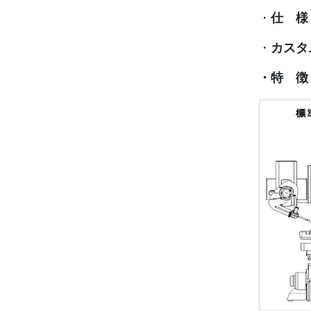
・
仕 様
・
カスタ
・特 徴