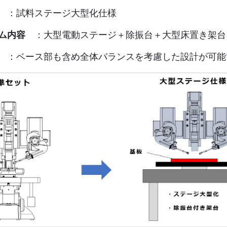
：試料ステージ大型化仕様
ム内容
：大型電動ステージ＋除振台＋大型床置き架台
：ベース部も含め全体バランスを考慮した設計が可能