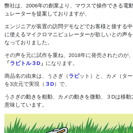
弊社は、2006年の創業より、マウスで操作できる電
ュレーターを提案しておりますが、
エンジニアが装置の訪問デモなどでお客様と接する中
に使えるマイクロマニピュレーターが欲しいとの声を
なっておりました。
その声を元に試作を重ね、2018年に発売されたのが
「
ラビトル３D
」
になります。
商品名の由来は、うさぎ（
ラビ
ット）と、カメ（ター
を3次元で実現（
３D
）で、
うさぎ
の動きを粗動、カメの動きを微動、３Dは移動
意味しています。