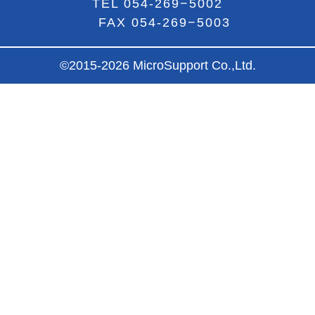
TEL
054-269−5002
FAX 054-269−5003
©2015-2026 MicroSupport Co.,Ltd.