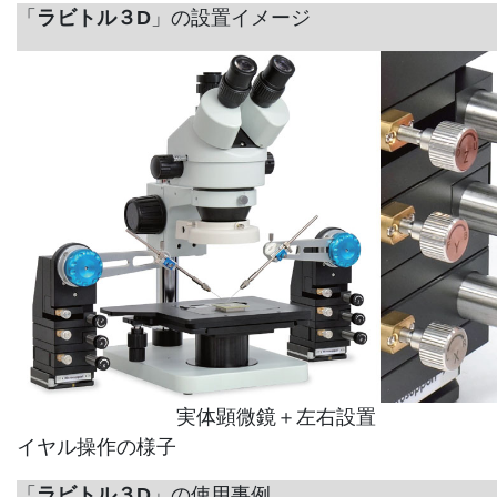
「
ラビトル３D
」の設置イメージ
実体顕微鏡＋左右設置
イヤル操作の様子
「
ラビトル３D
」の使用事例