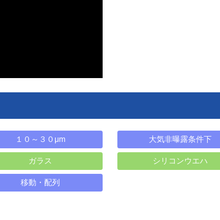
１０～３０μm
大気非曝露条件下
ガラス
シリコンウエハ
移動・配列