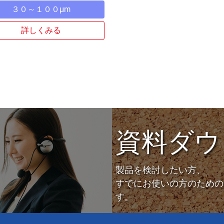
３０～１００μm
詳しくみる
資料ダウ
製品を検討したい方、
すでにお使いの方のための
す。