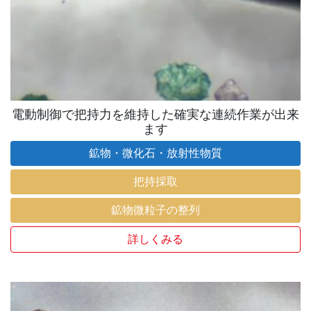
電動制御で把持力を維持した確実な連続作業が出来
ます
鉱物・微化石・放射性物質
把持採取
鉱物微粒子の整列
詳しくみる